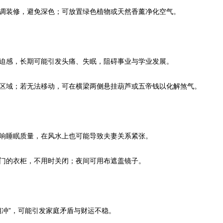
调装修，避免深色；可放置绿色植物或天然香薰净化空气。
迫感，长期可能引发头痛、失眠，阻碍事业与学业发展。
区域；若无法移动，可在横梁两侧悬挂葫芦或五帝钱以化解煞气。
响睡眠质量，在风水上也可能导致夫妻关系紧张。
门的衣柜，不用时关闭；夜间可用布遮盖镜子。
相冲”，可能引发家庭矛盾与财运不稳。