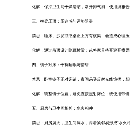
化解：保持卫生间干燥清洁，常开排气扇；使用淡雅色
三、横梁压顶：压迫感与运势阻滞
禁忌：睡床、沙发或书桌正上方有横梁，会造成心理压
化解：通过吊顶设计隐藏横梁；或将家具移开避开横梁
四、镜子对床：干扰睡眠与情绪
禁忌：卧室镜子正对床铺，夜间易受反射光线惊扰，影
化解：调整镜子位置，避免直接照射床位；或使用带镜
五、厨房与卫生间相邻：水火相冲
禁忌：厨房属火，卫生间属水，两者紧邻易形成“水火