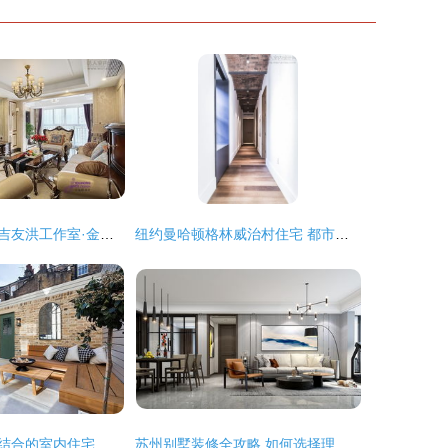
探索优雅空间｜吉友洪工作室·金科新大陆实景设计案例
纽约曼哈顿格林威治村住宅 都市艺术的优雅栖居
伦敦优雅与时尚结合的室内住宅 当经典英伦风情邂逅现代设计美学
苏州别墅装修全攻略 如何选择理想公司并打造心仪爱家