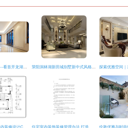
当处女座遇见交房季--看首开龙湖天璞交房的极致匠心与细节主义
荥阳洞林湖新田城别墅新中式风格室内装修设计效果图赏析
精致三室两厅住宅室内装修设计CAD全套施工图详解与规范标注指南
住宅室内装饰装修管理办法 打造安全与和谐的家居环境