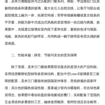
漫，圣米兰都能提供与之匹配的门窗系列。例如，窄边推拉门以其
极简的线条和通透的玻璃，最大化引入自然光线，让客厅与阳台或
庭院视觉上融为一体，拓展空间感；而带有细腻格栅或复古线条的
平开窗，则能为新中式或法式风格的居室增添一份沉稳与典雅。效
果图中，光线透过玻璃在室内投下柔和光影，窗框的色泽与墙面、
地板、家具的色彩巧妙呼应，共同构成一幅宁静而富有层次感的家
居画面。
二、性能卓越：静音、节能与安全的坚实保障
除了美观，圣米兰门窗效果图背后蕴含的是强大的产品性能。
采用优质断桥铝型材和多腔体结构，配合中空Low-E玻璃甚至三玻
两腔配置，圣米兰门窗能有效阻隔室外噪音，营造静谧的居家环
境；其出色的隔热保温性能，显著减少室内冷暖能耗，符合绿色家
居理念。效果图中看似轻盈的落地窗或折叠门，实则配备了坚固的
五金系统和多重密封工艺，确保使用顺滑、密闭性强且安全耐用，