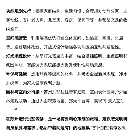
功能规划先行
：根据家庭结构、生活习惯，合理规划动静分区、主
客动线，安排老人房、儿童房、客房、保姆间等，并预留充足的收
纳空间。
空间感营造
：利用层高优势打造立体空间，如挑空、阁楼、夹层
等。通过墙体改造、开放式设计增强各功能区的互动与通透性。
灯光系统设计
：别墅灯光需层次丰富，结合基础照明、重点照明和
氛围照明。智能调光系统能极大提升便利性与场景感。
环保与健康
：选用环保等级高的材料，并考虑全屋新风系统、净水
系统等，为家人健康保驾护航。
园林与室内外衔接
：苏州别墅往往带有庭院，室内设计应与户外园
林景观联动，通过大面积落地窗、露天平台等，实现“引景入室”。
**
在苏州进行别墅装修，是一场需要精心策划的旅程。建议您先明确
自身预算与需求，然后带着问题有目的地搜集
“苏州别墅装修效果