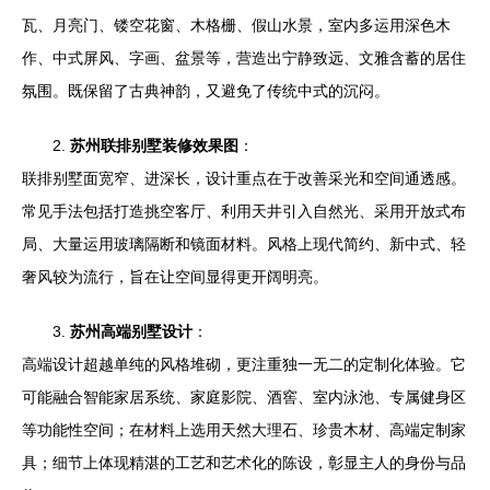
瓦、月亮门、镂空花窗、木格栅、假山水景，室内多运用深色木
作、中式屏风、字画、盆景等，营造出宁静致远、文雅含蓄的居住
氛围。既保留了古典神韵，又避免了传统中式的沉闷。
2.
苏州联排别墅装修效果图
：
联排别墅面宽窄、进深长，设计重点在于改善采光和空间通透感。
常见手法包括打造挑空客厅、利用天井引入自然光、采用开放式布
局、大量运用玻璃隔断和镜面材料。风格上现代简约、新中式、轻
奢风较为流行，旨在让空间显得更开阔明亮。
3.
苏州高端别墅设计
：
高端设计超越单纯的风格堆砌，更注重独一无二的定制化体验。它
可能融合智能家居系统、家庭影院、酒窖、室内泳池、专属健身区
等功能性空间；在材料上选用天然大理石、珍贵木材、高端定制家
具；细节上体现精湛的工艺和艺术化的陈设，彰显主人的身份与品