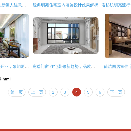
寻城记 没买大房子的新疆人注意啦，小空间也可以住得很舒适——住宅室内装饰装修指南
经典明苑住宅室内装饰设计效果解析
爱琴海购物公园盛大开业，象屿两江御府兑现品质承诺，助力住宅室内装饰装修升级
高端门窗 住宅装修新趋势，品质生活的精致选择
简洁四居室住
.html
第一页
上一页
2
3
4
5
6
下一页